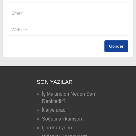
SON YAZILAR
İş Makineleri Neden Sarı
Renktedir?
İtfaiye aracı
Soğutmalı kamyon
Çöp kamyonu