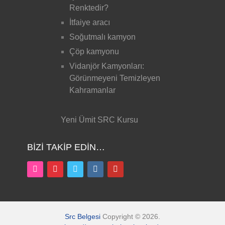
Renktedir?
İtfaiye aracı
Soğutmalı kamyon
Çöp kamyonu
Vidanjör Kamyonları:
Görünmeyeni Temizleyen
Kahramanlar
Yeni Ümit SRC Kursu
BIZI TAKIP EDIN…
Src Belgesi
Copyright © 2026.