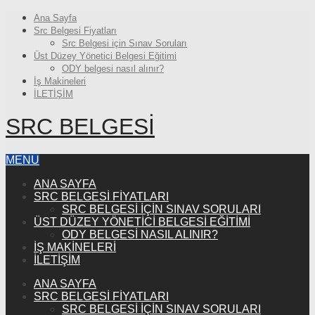
Ana Sayfa
Src Belgesi Fiyatları
Src Belgesi için Sınav Soruları
Üst Düzey Yönetici Belgesi Eğitimi
ODY belgesi nasıl alınır?
İş Makineleri
İLETİŞİM
SRC BELGESI
MENU
ANA SAYFA
SRC BELGESI FIYATLARI
SRC BELGESI IÇIN SINAV SORULARI
ÜST DÜZEY YÖNETICI BELGESI EĞITIMI
ODY BELGESI NASIL ALINIR?
İŞ MAKINELERI
İLETİŞİM
ANA SAYFA
SRC BELGESI FIYATLARI
SRC BELGESI IÇIN SINAV SORULARI