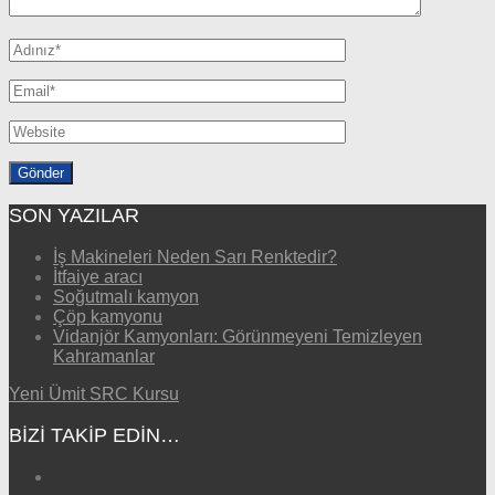
SON YAZILAR
İş Makineleri Neden Sarı Renktedir?
İtfaiye aracı
Soğutmalı kamyon
Çöp kamyonu
Vidanjör Kamyonları: Görünmeyeni Temizleyen
Kahramanlar
Yeni Ümit SRC Kursu
BIZI TAKIP EDIN…