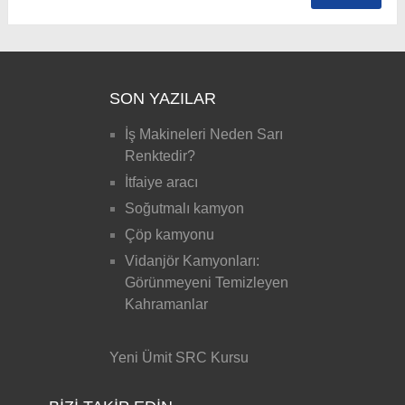
SON YAZILAR
İş Makineleri Neden Sarı
Renktedir?
İtfaiye aracı
Soğutmalı kamyon
Çöp kamyonu
Vidanjör Kamyonları:
Görünmeyeni Temizleyen
Kahramanlar
Yeni Ümit SRC Kursu