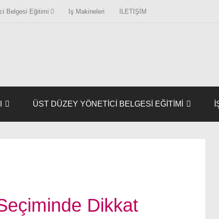
i Belgesi Eğitimi
İş Makineleri
İLETİŞİM
I
ÜST DÜZEY YÖNETICI BELGESI EĞITIMI
İ
 Seçiminde Dikkat