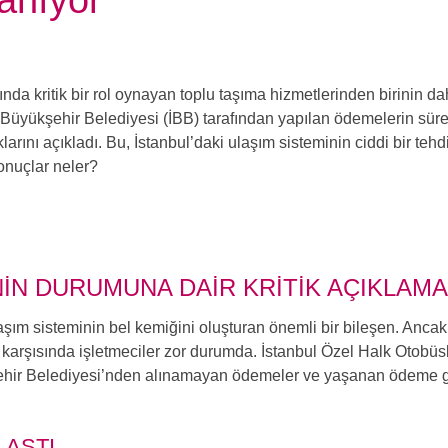
anıyor
da kritik bir rol oynayan toplu taşıma hizmetlerinden birinin dah
 Büyükşehir Belediyesi (İBB) tarafından yapılan ödemelerin süre
larını açıkladı. Bu, İstanbul’daki ulaşım sisteminin ciddi bir teh
onuçlar neler?
IN DURUMUNA DAIR KRITIK AÇIKLAM
ulaşım sisteminin bel kemiğini oluşturan önemli bir bileşen. Anc
er karşısında işletmeciler zor durumda. İstanbul Özel Halk Otobüs
ehir Belediyesi’nden alınamayan ödemeler ve yaşanan ödeme geci
 AŞTI