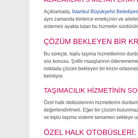
Açıklamada,
İstanbul Büyükşehir Belediyes
aynı zamanda binlerce emekçinin ve ailelerin
sistemini ayakta tutan bu hizmetin sürdürül
ÇÖZÜM BEKLEYEN BIR KR
Bu süreçte, toplu taşıma hizmetlerinin durd
söz konusu. Şoför maaşlarının ödenememesi 
noktada çözüm bekleyen bir krizin ortasın
belirtiyor.
TAŞIMACILIK HIZMETININ S
Özel halk otobüslerinin hizmetlerini durdurm
değerlendirilmeli. Eğer bir çözüm bulunmazs
ve toplu taşıma sistemi tamamen sekteye u
ÖZEL HALK OTOBÜSLERI: 