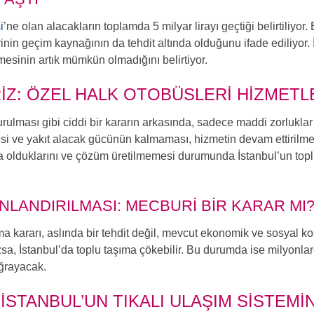
i
’ne olan alacakların toplamda 5 milyar lirayı geçtiği belirtiliyor
in geçim kaynağının da tehdit altında olduğunu ifade ediliyor. İ
mesinin artık mümkün olmadığını belirtiyor.
IZ: ÖZEL HALK OTOBÜSLERI HIZMETL
urulması gibi ciddi bir kararın arkasında, sadece maddi zorlukla
ve yakıt alacak gücünün kalmaması, hizmetin devam ettirilmesin
da olduklarını ve çözüm üretilmemesi durumunda İstanbul’un to
ONLANDIRILMASI: MECBURI BIR KARAR MI
a kararı, aslında bir tehdit değil, mevcut ekonomik ve sosyal ko
a, İstanbul’da toplu taşıma çökebilir. Bu durumda ise milyonlar
ğrayacak.
İSTANBUL’UN TIKALI ULAŞIM SISTEMI