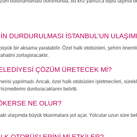
Çözüm bulunamaması durumunda, bu kriz yalnızca toplu taşıma d
IN DURDURULMASI İSTANBUL’UN ULAŞIMI
üyük bir aksama yaratabilir. Özel halk otobüsleri, şehrin öneml
atini zorlaştıracaktır.
BELEDIYESI ÇÖZÜM ÜRETECEK MI?
si yapılmadı. Ancak, özel halk otobüsleri işletmecileri, sürekl
zmetlerini durduracaklarını belirtti.
ÇÖKERSE NE OLUR?
daki ulaşımda büyük tıkanmalara yol açar. Yolcular uzun süre b
ALK OTOBÜSLERINI MI ETKILER?