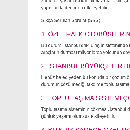
zorluklar yaşaması kaçınılmaz olacaktır. 
yapısını da derinden etkileyebilir.
Sıkça Sorulan Sorular (SSS)
1. ÖZEL HALK OTOBÜSLERIN
Bu durum, İstanbul’daki ulaşım sisteminde b
araçların durması milyonlarca yolcunun seyah
2. İSTANBUL BÜYÜKŞEHIR 
Henüz belediyeden bu konuda bir çözüm öneri
durumun çözülmediği takdirde toplu taşıma hi
3. TOPLU TAŞIMA SISTEMI 
Toplu taşıma sisteminin çökmesi, İstanbul’
günlük yaşamı olumsuz etkileyebilir.
4. BU KRIZ SADECE ÖZEL H