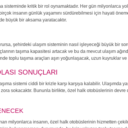
ma sisteminde kritik bir rol oynamaktadır. Her gün milyonlarca y
irçok insanın günlük yaşamını sürdürebilmesi için hayati öneme 
de büyük bir aksama yaratacaktır.
rursa, şehirdeki ulaşım sisteminin nasıl işleyeceği büyük bir soru
açlarının taşıma kapasitesi artacak ve bu da mevcut ulaşım ağın
nde toplu taşıma araçları aşırı yoğunlaşacak, uzun kuyruklar ve
OLASI SONUÇLARI
şıma sistemi ciddi bir krizle karşı karşıya kalabilir. Ulaşımda 
 zora sokacaktır. Bununla birlikte, özel halk otobüslerinin devr
LENECEK
anan milyonlarca insanın, özel halk otobüslerinin hizmetten çeki