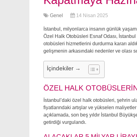
Kapatmaya Hazırl
Genel
14 Nisan 2025
İstanbul, milyonlarca insanın günlük yaşamın
Özel Halk Otobüsleri Esnaf Odası, İstanbul
otobüsleri hizmetlerini durdurma kararı aldık
gelişmenin arkasındaki nedenler ve olası s
İçindekiler →
ÖZEL HALK OTOBÜSLERIN
İstanbul’daki özel halk otobüsleri, şehrin 
fiyatlarındaki artışlar ve yükselen maliyetl
açıklamada, son beş yıldır İstanbul Büyükş
getirdiği vurgulandı.
ALACAKLAR 5 MILYAR LIRAYI