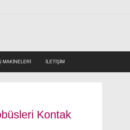
Ş MAKINELERI
İLETİŞİM
obüsleri Kontak