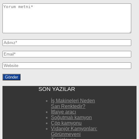
SON YAZILAR
İş Makineleri Neden
Sarı Renktedir?
İtfaiye aracı
Soğutmalı kamyon
Çöp kamyonu
Vidanjör Kamyonları:
Görünmeyeni