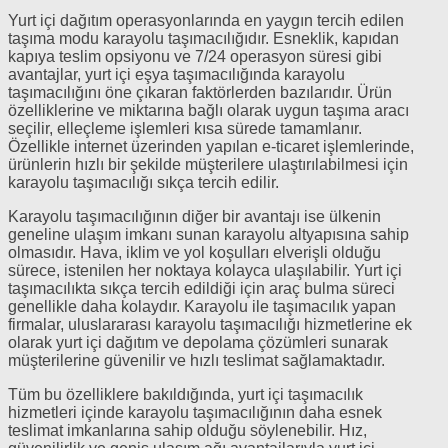
Yurt içi dağıtım operasyonlarında en yaygın tercih edilen
taşıma modu karayolu taşımacılığıdır. Esneklik, kapıdan
kapıya teslim opsiyonu ve 7/24 operasyon süresi gibi
avantajlar, yurt içi eşya taşımacılığında karayolu
taşımacılığını öne çıkaran faktörlerden bazılarıdır. Ürün
özelliklerine ve miktarına bağlı olarak uygun taşıma aracı
seçilir, elleçleme işlemleri kısa sürede tamamlanır.
Özellikle internet üzerinden yapılan e-ticaret işlemlerinde,
ürünlerin hızlı bir şekilde müşterilere ulaştırılabilmesi için
karayolu taşımacılığı sıkça tercih edilir.
Karayolu taşımacılığının diğer bir avantajı ise ülkenin
geneline ulaşım imkanı sunan karayolu altyapısına sahip
olmasıdır. Hava, iklim ve yol koşulları elverişli olduğu
sürece, istenilen her noktaya kolayca ulaşılabilir. Yurt içi
taşımacılıkta sıkça tercih edildiği için araç bulma süreci
genellikle daha kolaydır. Karayolu ile taşımacılık yapan
firmalar, uluslararası karayolu taşımacılığı hizmetlerine ek
olarak yurt içi dağıtım ve depolama çözümleri sunarak
müşterilerine güvenilir ve hızlı teslimat sağlamaktadır.
Tüm bu özelliklere bakıldığında, yurt içi taşımacılık
hizmetleri içinde karayolu taşımacılığının daha esnek
teslimat imkanlarına sahip olduğu söylenebilir. Hız,