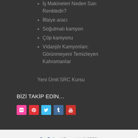
İş Makineleri Neden Sarı
Renktedir?
İtfaiye aracı
Soğutmalı kamyon
Çöp kamyonu
Vidanjör Kamyonları:
Görünmeyeni Temizleyen
Kahramanlar
Yeni Ümit SRC Kursu
BIZI TAKIP EDIN…