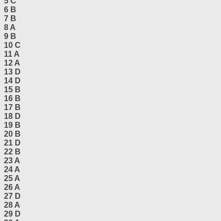
5 C
6 B
7 B
8 A
9 B
10 C
11 A
12 A
13 D
14 D
15 B
16 B
17 B
18 D
19 B
20 B
21 D
22 B
23 A
24 A
25 A
26 A
27 D
28 A
29 D