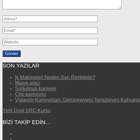
SON YAZILAR
İş Makineleri Neden Sarı Renktedir?
İtfaiye aracı
Soğutmalı kamyon
Çöp kamyonu
Vidanjör Kamyonları: Görünmeyeni Temizleyen Kahrama
Yeni Ümit SRC Kursu
BIZI TAKIP EDIN…