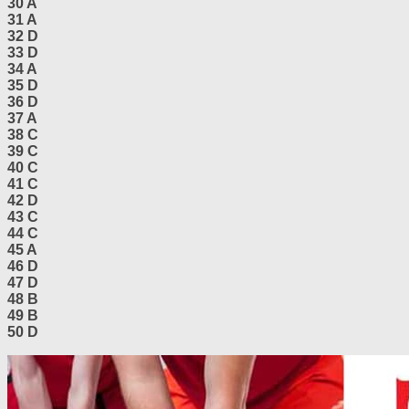
30 A
31 A
32 D
33 D
34 A
35 D
36 D
37 A
38 C
39 C
40 C
41 C
42 D
43 C
44 C
45 A
46 D
47 D
48 B
49 B
50 D