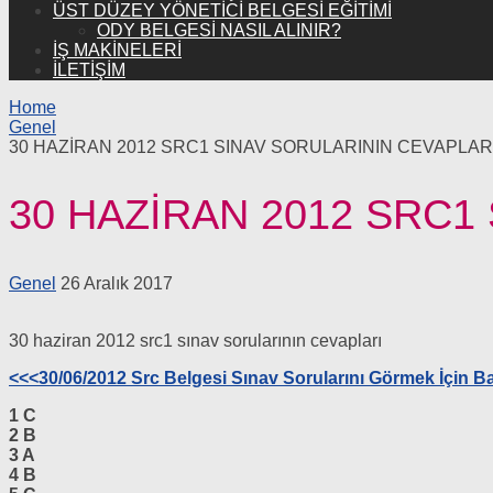
ÜST DÜZEY YÖNETICI BELGESI EĞITIMI
ODY BELGESI NASIL ALINIR?
İŞ MAKINELERI
İLETİŞİM
Home
Genel
30 HAZİRAN 2012 SRC1 SINAV SORULARININ CEVAPLAR
30 HAZİRAN 2012 SRC1
Genel
26 Aralık 2017
30 haziran 2012 src1 sınav sorularının cevapları
<<<30/06/2012 Src Belgesi Sınav Sorularını Görmek İçin Ba
1 C
2 B
3 A
4 B