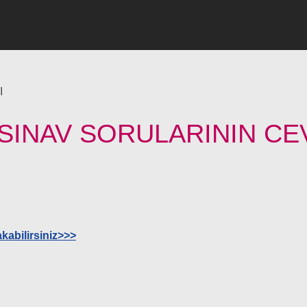
I
 SINAV SORULARININ CE
kabilirsiniz>>>