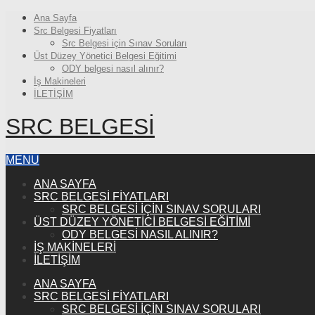
Ana Sayfa
Src Belgesi Fiyatları
Src Belgesi için Sınav Soruları
Üst Düzey Yönetici Belgesi Eğitimi
ODY belgesi nasıl alınır?
İş Makineleri
İLETİŞİM
SRC BELGESI
MENU
ANA SAYFA
SRC BELGESI FIYATLARI
SRC BELGESI IÇIN SINAV SORULARI
ÜST DÜZEY YÖNETICI BELGESI EĞITIMI
ODY BELGESI NASIL ALINIR?
İŞ MAKINELERI
İLETİŞİM
ANA SAYFA
SRC BELGESI FIYATLARI
SRC BELGESI IÇIN SINAV SORULARI