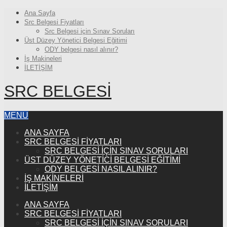
Ana Sayfa
Src Belgesi Fiyatları
Src Belgesi için Sınav Soruları
Üst Düzey Yönetici Belgesi Eğitimi
ODY belgesi nasıl alınır?
İş Makineleri
İLETİŞİM
SRC BELGESI
MENU
ANA SAYFA
SRC BELGESI FIYATLARI
SRC BELGESI IÇIN SINAV SORULARI
ÜST DÜZEY YÖNETICI BELGESI EĞITIMI
ODY BELGESI NASIL ALINIR?
İŞ MAKINELERI
İLETİŞİM
ANA SAYFA
SRC BELGESI FIYATLARI
SRC BELGESI IÇIN SINAV SORULARI