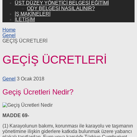
ÜST DÜZEY YÖNETICI BELGESI EĞITIMI
ODY BELGESI NASIL ALINIR?
İŞ MAKINELERI
İLETİŞİM
Home
Genel
GEÇİŞ ÜCRETLERİ
GEÇİŞ ÜCRETLERİ
Genel
3 Ocak 2018
Geçiş Ücretleri Nedir?
MADDE 69-
(1) Karayolunun bakımı, korunması ile karayolu ve taşımanın
yönetimine ilişkin giderlere katkıda bulunmak üzere yabancı
plakalı taşıtlardan, Euro veya karşılığı Türkiye Cumhuriyet