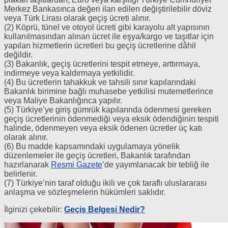
Merkez Bankasınca değeri ilan edilen değiştirilebilir döviz
veya Türk Lirası olarak geçiş ücreti alınır.
(2) Köprü, tünel ve otoyol ücreti gibi karayolu alt yapısının
kullanılmasından alınan ücret ile eşya/kargo ve taşıtlar için
yapılan hizmetlerin ücretleri bu geçiş ücretlerine dâhil
değildir.
(3) Bakanlık, geçiş ücretlerini tespit etmeye, arttırmaya,
indirmeye veya kaldırmaya yetkilidir.
(4) Bu ücretlerin tahakkuk ve tahsili sınır kapılarındaki
Bakanlık birimine bağlı muhasebe yetkilisi mutemetlerince
veya Maliye Bakanlığınca yapılır.
(5) Türkiye’ye giriş gümrük kapılarında ödenmesi gereken
geçiş ücretlerinin ödenmediği veya eksik ödendiğinin tespiti
halinde, ödenmeyen veya eksik ödenen ücretler üç katı
olarak alınır.
(6) Bu madde kapsamındaki uygulamaya yönelik
düzenlemeler ile geçiş ücretleri, Bakanlık tarafından
hazırlanarak
Resmi Gazete
’de yayımlanacak bir tebliğ ile
belirlenir.
(7) Türkiye’nin taraf olduğu ikili ve çok taraflı uluslararası
anlaşma ve sözleşmelerin hükümleri saklıdır.
İlginizi çekebilir:
Geçiş Belgesi Nedir?