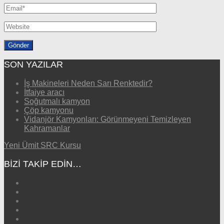
SON YAZILAR
İş Makineleri Neden Sarı Renktedir?
İtfaiye aracı
Soğutmalı kamyon
Çöp kamyonu
Vidanjör Kamyonları: Görünmeyeni Temizleyen
Kahramanlar
Yeni Ümit SRC Kursu
BIZI TAKIP EDIN…