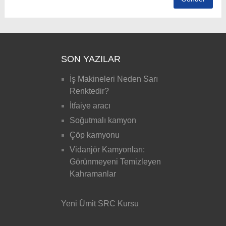
SON YAZILAR
İş Makineleri Neden Sarı
Renktedir?
İtfaiye aracı
Soğutmalı kamyon
Çöp kamyonu
Vidanjör Kamyonları:
Görünmeyeni Temizleyen
Kahramanlar
Yeni Ümit SRC Kursu