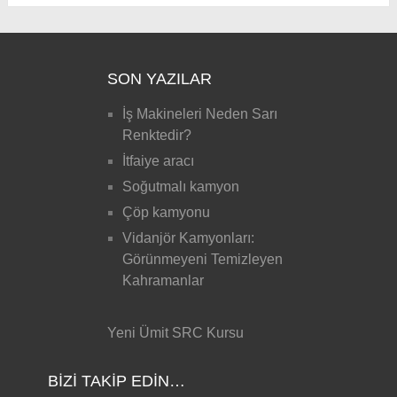
SON YAZILAR
İş Makineleri Neden Sarı
Renktedir?
İtfaiye aracı
Soğutmalı kamyon
Çöp kamyonu
Vidanjör Kamyonları:
Görünmeyeni Temizleyen
Kahramanlar
Yeni Ümit SRC Kursu
BIZI TAKIP EDIN…