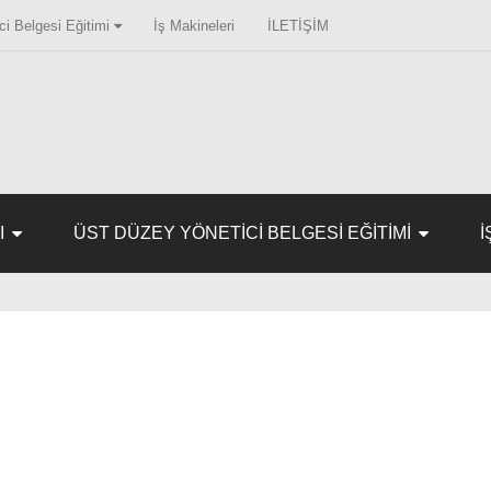
i Belgesi Eğitimi
İş Makineleri
İLETİŞİM
I
ÜST DÜZEY YÖNETICI BELGESI EĞITIMI
İ