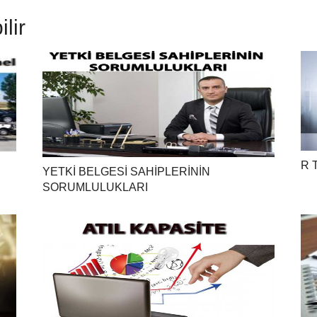
lir
R 
YETKİ BELGESİ SAHİPLERİNİN
SORUMLULUKLARI