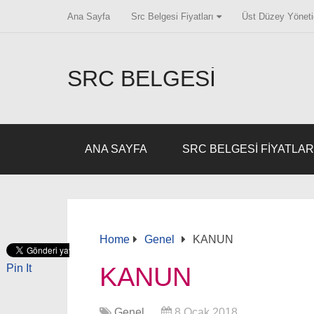
Ana Sayfa
Src Belgesi Fiyatları
Üst Düzey Yönetic
SRC BELGESI
ANA SAYFA
SRC BELGESI FIYATLAR
Home
Genel
KANUN
Pin It
KANUN
Genel
8 Ocak 2018