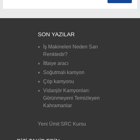
SON YAZILAR
İş Makineleri Neden Sarı
Renktedir?
İtfaiye aracı
Soğutmalı kamyon
Çöp kamyonu
Vidanjör Kamyonları:
Görünmeyeni Temizleyen
Kahramanlar
Yeni Ümit SRC Kursu