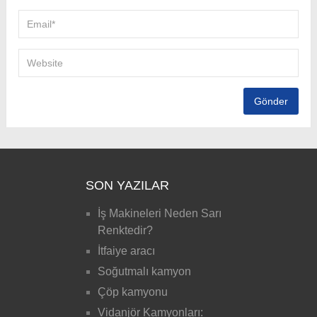
SON YAZILAR
İş Makineleri Neden Sarı
Renktedir?
İtfaiye aracı
Soğutmalı kamyon
Çöp kamyonu
Vidanjör Kamyonları: