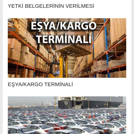
YETKİ BELGELERİNİN VERİLMESİ
EŞYA/KARGO TERMİNALİ