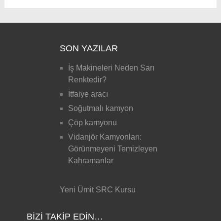
SON YAZILAR
İş Makineleri Neden Sarı
Renktedir?
İtfaiye aracı
Soğutmalı kamyon
Çöp kamyonu
Vidanjör Kamyonları:
Görünmeyeni Temizleyen
Kahramanlar
Yeni Ümit SRC Kursu
BIZI TAKIP EDIN…