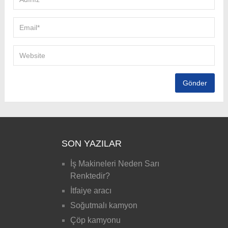
SON YAZILAR
İş Makineleri Neden Sarı
Renktedir?
İtfaiye aracı
Soğutmalı kamyon
Çöp kamyonu